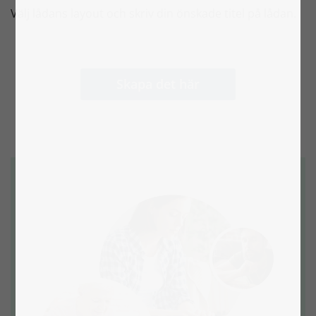
Välj lådans layout och skriv din önskade titel på lådan.
Skapa det här