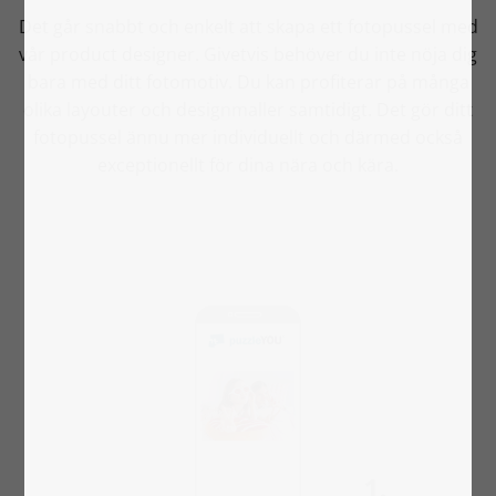
Det går snabbt och enkelt att skapa ett fotopussel med
vår product designer. Givetvis behöver du inte nöja dig
bara med ditt fotomotiv. Du kan profiterar på många
olika layouter och designmaller samtidigt. Det gör ditt
fotopussel ännu mer individuellt och därmed också
exceptionellt för dina nära och kära.