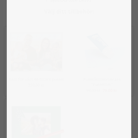
Välj ditt tillbehör:
Ram för vårt 48-bitars pussel
Pusselkonserverare
"Pussellim"
359,00 kr
99,00 kr
79,00 kr