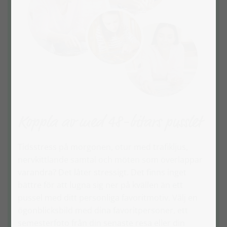
Koppla av med 48-bitars pusslet
Tidsstress på morgonen, otur med trafikljus,
nervkittlande samtal och möten som överlappar
varandra? Det låter stressigt. Det finns inget
bättre för att lugna sig ner på kvällen än ett
pussel med ditt personliga favoritmotiv. Välj en
ögonblicksbild med dina favoritpersoner, ett
semesterfoto från din senaste resa eller din