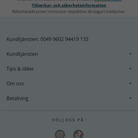
Tillverkar- och säkerhetsinformation
Rabatterade priser motsvarar respektive 30-dagars bästpriser.
Kundtjänsten: 0049 9602 94419 133
Kundtjänsten
Tips & idéer
Om oss
Betalning
F Ö L J O S S P Å :