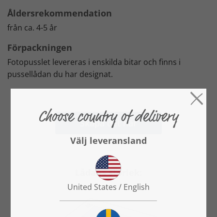
Åldersrekommendation
från ca. 4-5 år
Förpackningen
Fotopusslet levereras i enskilda bitar och finns i
pussellådan du har designat.
Skapa det här
Lådans storlek: