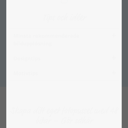
Tips och idéer
Minsta rekommenderade
bildupplösning
Designtips
Motivtips
Skapa ditt eget fotopussel med 48
bitar – Gör såhär