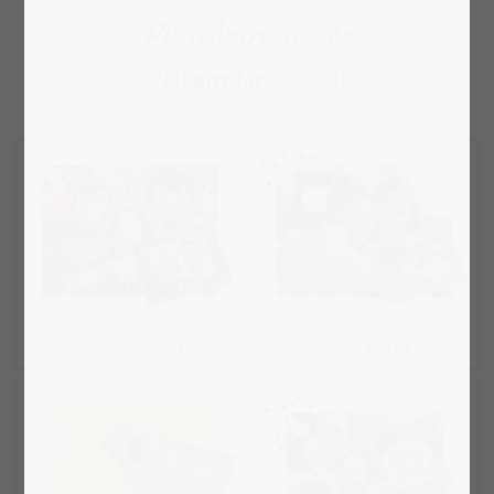
Pusselvariationer
Välj ditt fotopussel:
Fotopussel 2 000 bitar
Fotopussel på 1 000 bitar XXL
679,00 kr
599,00 kr
599,00 kr
549,00 kr