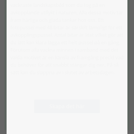
vackraste landskapsbild som du tog på en
avkopplande utflykt i naturen. Alla dessa motiv tar
fram härliga och glada tankar hos oss. Ett
fotopussel med 48 bitar är särskilt lämpligt för ett
avkopplingspussel. Antal bitar är litet vilket gör att
du lätt kan klara lägga ett helt pussel på en gång.
Förutom alla vackra minnen i samband med det
valda motivet är en känsla av framgång precid vad
du behöver för att snabbt stängar dig ner. På så
sätt kan du slappna av i slutet av arbetsdagen.
Skapa det här