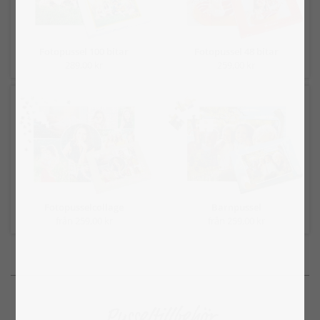
Fotopussel 100 bitar
Fotopussel 48 bitar
289,00 kr
259,00 kr
Fotopusselcollage
Barnpussel
från 259,00 kr
från 259,00 kr
Pusseltillbehör