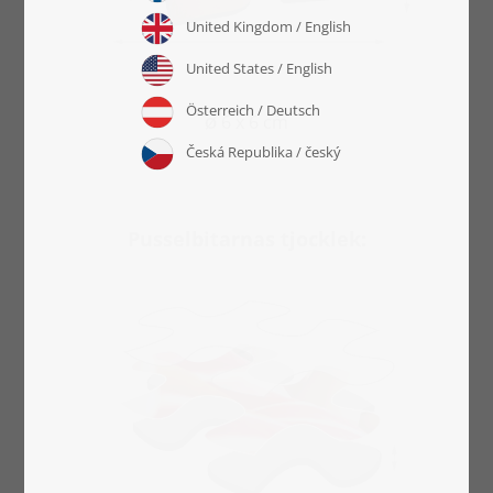
6 x 6 cm
ø
Pusselbitarnas tjocklek: