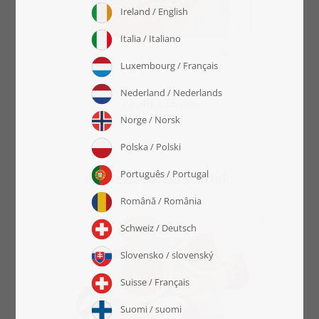
ca. 48 x 36 cm
Pusselbitarnas storlek: