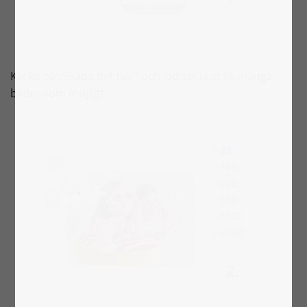
Klicka på „Skapa det här“ och laddar upp så många
bilder som möjligt.