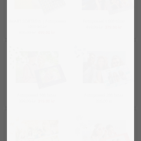
SMART SORTED® | Fotopussel
Fotopussel 1 000 bitar
1000 bitar
419,00 kr
379,00 kr
599,00 kr
499,00 kr
Fotopussel 500 bitar
Fotopussel 200 bitar
339,00 kr
319,00 kr
309,00 kr