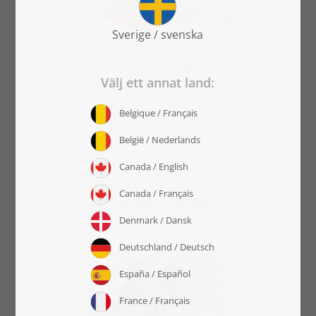
33,6 x 23,3 x 3,6 cm
Pusslets storlek: