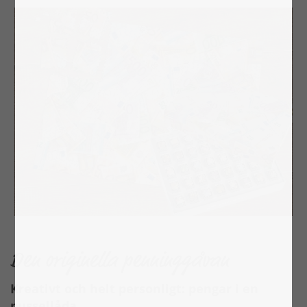
Den originella penninggåvan
Kreativt och helt personligt: pengar i en
pussellåda