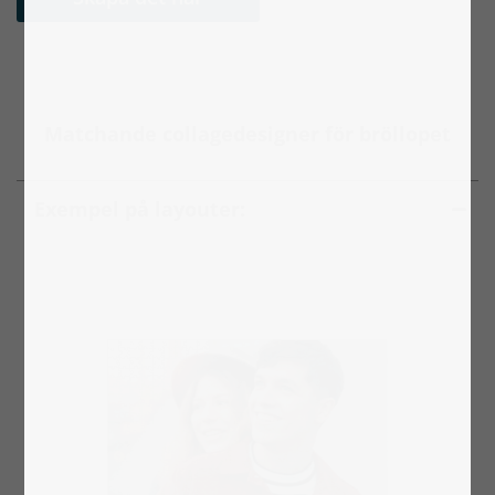
Matchande collagedesigner för bröllopet
Exempel på layouter: