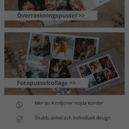
Överraskningspussel >>
Fotopusselcollage >>
Mer än 4 miljoner nöjda kunder
Snabb, enkel och individuell design