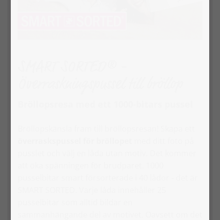
SMART SORTED® -
Överraskningspussel till bröllop
Bröllopsresa med ett 1000-bitars pussel
Bröllopskänsla fram till bröllopsresan! Skapa ett
överraskspussel för bröllopet
med ditt foto på
pusslet och välj en låda utan motiv. Det kommer
att öka spänningen för brudparet. 1000
pusselbitar smart försorterade i 40 lådor - det är
SMART SORTED. Varje låda innehåller 25
pusselbitar som alltid bildar en
sammanhängande del av motivet. Oavsett om det