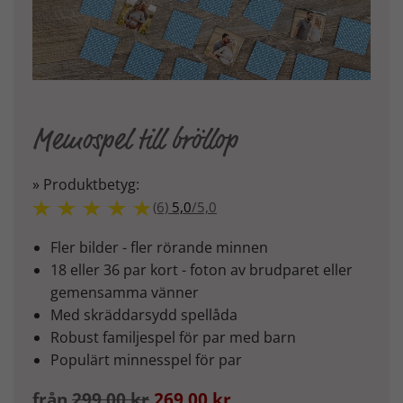
Memospel till bröllop
» Produktbetyg:
(6)
5,0
/
5,0
Fler bilder - fler rörande minnen
18 eller 36 par kort - foton av brudparet eller
gemensamma vänner
Med skräddarsydd spellåda
Robust familjespel för par med barn
Populärt minnesspel för par
från
299,00 kr
269,00 kr