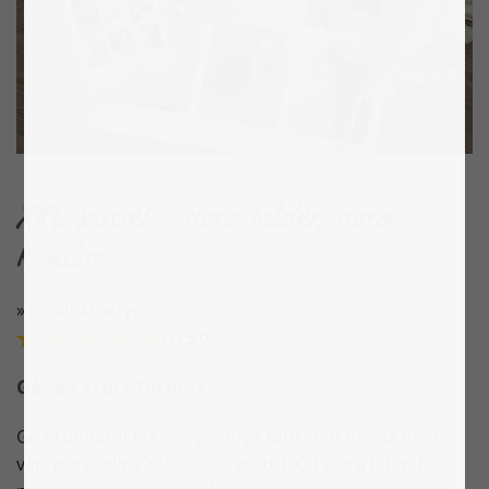
XXL-pussel - stora bilder, stora
känslor
» Produktbetyg:
(1)
5,0
/
5,0
Gåva i stort format
Ge brudparet ett oförglömligt foto som minne med
vårt personliga XXL-pussel med 1000 stora bitar. Ett