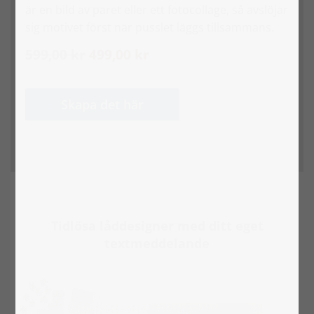
är en bild av paret eller ett fotocollage, så avslöjar
sig motivet först när pusslet läggs tillsammans.
599,00 kr
499,00 kr
Skapa det här
Tidlösa låddesigner med ditt eget
textmeddelande