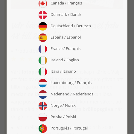
Vår bästsäljare: Fotopusssel från
48 till 2000 bitar
» Produktbetyg:
(71)
4,69
/
5,0
Vårt
fotopussel
står för gemenskap i kärlek. Välj
ett foto av det lyckliga paret och ge dem gåvan att
tillbringa tid tillsammans med vackra minnen
medan de lägger pusslet. Brudparet kan lösa
varje pussel tillsammans - och kommer säkert att
tänka på dig och din personliga
bröllopsgåva
när
de gör det.
Val mellan 48, 100, 200, 500, 1000 och 2000