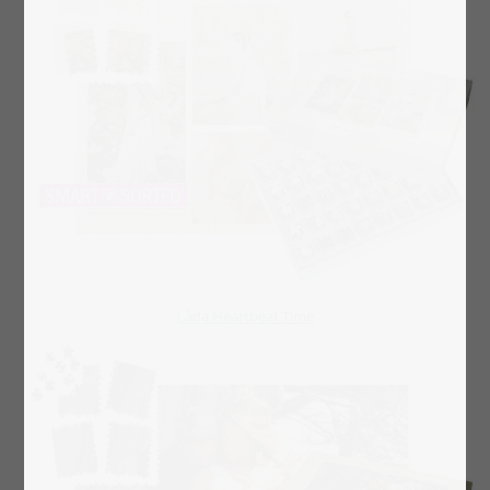
Låda Heartbeat Time