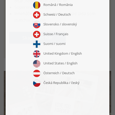
bitar,
redan
från 259,00 kr
Superenkel design
Innehåller en kärleksfullt skapad låda som
matchar pusslet
Skapa det här