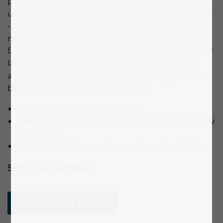
personligt fotocollage i lyxformat ser särskilt elegant
ut. Välj till exempel foton från bröllopsförberedelserna
- klänningsprovning, dansklass, möhippa - och skapa
med bara några klick ett imponerande konstverk som
fångar de vackraste minnena. De extra stora bitarna är
lätta att hantera och gör pusslet till en gemensam
aktivitet för de nygifta, så att de kan återupptäcka den
bästa dagen i sina liv om och om igen.
1000-bitars pussel i stort format
Dekorationsobjekt för det gemensamma hemmet av
hög kvalitet
Stora pusselbitar garanterar en framgångskänsla
599,00 kr
549,00 kr
Skapa det här