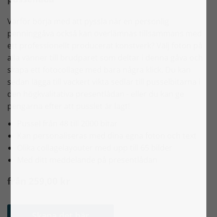
Varför börja med att pyssla när en personlig
penninggåva också kan överlämnas tillsammans med
ett professionellt producerat konstverk? Välj foton på
alla vänner till brudparet som deltar i denna gåva och
skapa ett fotocollage med bara några klick. Du kan
sedan lägga till vackert vikta sedlar till pusselbitarna i
den högkvalitativa presentlådan - eller du kan ge
pengarna efter att pusslet är lagt!
Pussel från 48 till 2000 bitar
Kan personaliseras med dina egna foton och text
Olika collagelayouter med upp till 65 bilder
Med ditt meddelande på presentlådan
från 259,00 kr
Skapa det här