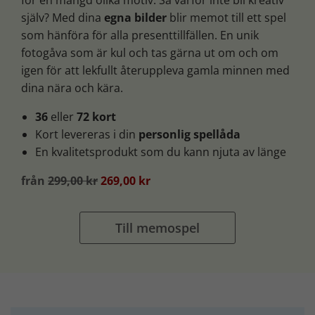
för en mängd olika motiv. Så varför inte bli kreativ
själv? Med dina
egna bilder
blir memot till ett spel
som hänföra för alla presenttillfällen. En unik
fotogåva som är kul och tas gärna ut om och om
igen för att lekfullt återuppleva gamla minnen med
dina nära och kära.
36
eller
72 kort
Kort levereras i din
personlig spellåda
En kvalitetsprodukt som du kann njuta av länge
från
299,00 kr
269,00 kr
Till memospel