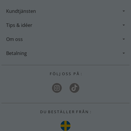
Kundtjänsten
Tips & idéer
Om oss
Betalning
F Ö L J O S S P Å :
D U B E S T Ä L L E R F R Å N :