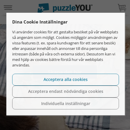
Dina Cookie Inställningar
Gör ditt foto till ett pussel.
Vi använder cookies för att gestalta besöket på vår webbplats
så angenäm som möjligt. Cookies möjliggör användningen av
vissa features (t. ex. spara kundvagnen för ett senare besök)
Ge bort oförglömliga ögonblick med ett personligt
eller anpassar innehåll och annonser till dina personliga
fotopussel.
intressen (både på våra och externa sidor). Dessutom kan vi
med hjälp av cookies bättre förstå hur vår webbplats
användas.
Skapa det här
Acceptera alla cookies
Acceptera endast nödvändiga cookies
Individuella inställningar