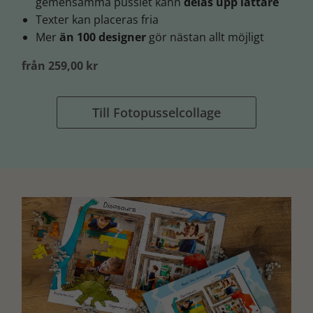
gemensamma pusslet kann
delas upp lättare
Texter kan placeras fria
Mer
än 100 designer
gör nästan allt möjligt
från 259,00 kr
Till Fotopusselcollage